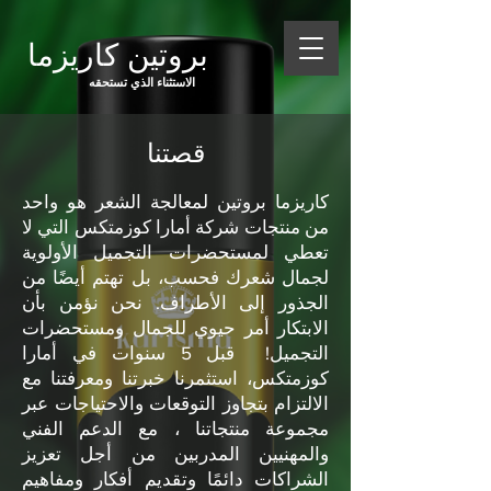
بروتين كاريزما
الاستثناء الذي تستحقه
قصتنا
كاريزما بروتين لمعالجة الشعر هو واحد
من منتجات شركة أمارا كوزمتكس التي لا
تعطي لمستحضرات التجميل الأولوية
لجمال شعرك فحسب، بل تهتم أيضًا من
الجذور إلى الأطراف. نحن نؤمن بأن
الابتكار أمر حيوي للجمال ومستحضرات
التجميل!
قبل 5 سنوات في أمارا
كوزمتكس، استثمرنا خبرتنا ومعرفتنا مع
الالتزام بتجاوز التوقعات والاحتياجات عبر
مجموعة منتجاتنا ، مع الدعم الفني
والمهنيين المدربين من أجل تعزيز
الشراكات دائمًا وتقديم أفكار ومفاهيم