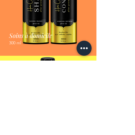
Soins à domicile
300 ml
sérum
60 ml